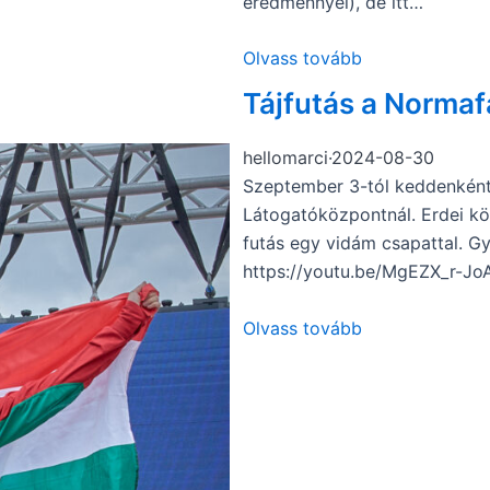
eredménnyel), de itt…
Olvass tovább
Tájfutás a Norma
hellomarci
·
2024-08-30
Szeptember 3-tól keddenként 
Látogatóközpontnál. Erdei kör
futás egy vidám csapattal. Gye
https://youtu.be/MgEZX_r-Jo
Olvass tovább