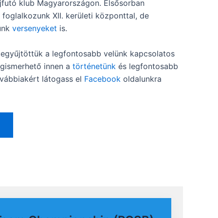
jfutó klub Magyarországon. Elsősorban
l
foglalkozunk XII. kerületi központtal, de
ünk
versenyeket
is.
egyűjtöttük a legfontosabb velünk kapcsolatos
egismerhető innen a
történetünk
és legfontosabb
ovábbiakért látogass el
Facebook
oldalunkra