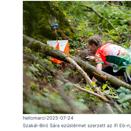
hellomarci
·
2025-07-24
Szakál-Biró Sára ezüstérmet szerzett az ifi Eb-n,