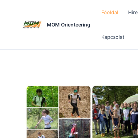
Skip
to
Főoldal
Híre
content
MOM Orienteering
Kapcsolat