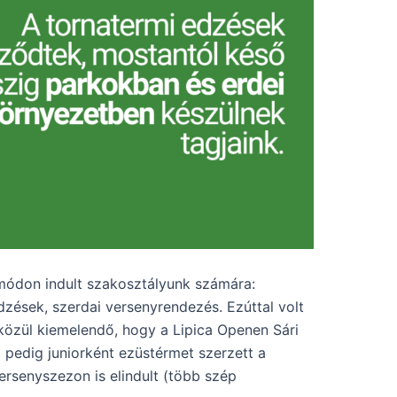
 módon indult szakosztályunk számára:
dzések, szerdai versenyrendezés. Ezúttal volt
 közül kiemelendő, hogy a Lipica Openen Sári
 pedig juniorként ezüstérmet szerzett a
ersenyszezon is elindult (több szép