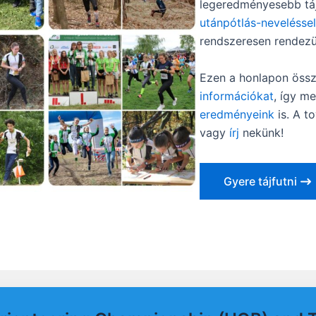
legeredményesebb tá
utánpótlás-nevelésse
rendszeresen rendez
Ezen a honlapon össz
információkat
, így m
eredményeink
is. A t
vagy
írj
nekünk!
Gyere tájfutni