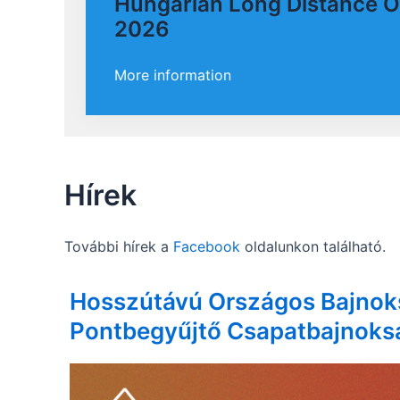
Hungarian Long Distance 
2026
More information
Hírek
További hírek a
Facebook
oldalunkon található.
Hosszútávú Országos Bajnok
Pontbegyűjtő Csapatbajnoks