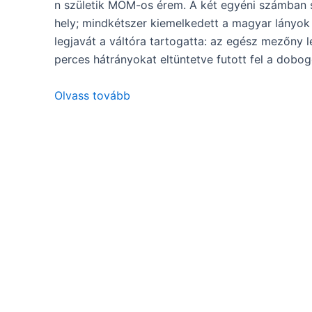
n születik MOM-os érem. A két egyéni számban se
hely; mindkétszer kiemelkedett a magyar lányok
legjavát a váltóra tartogatta: az egész mezőny l
perces hátrányokat eltüntetve futott fel a dob
Olvass tovább