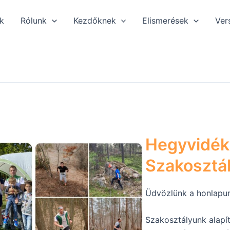
k
Rólunk
Kezdőknek
Elismerések
Ver
Hegyvidék
Szakosztá
Üdvözlünk a honlapu
Szakosztályunk alapí