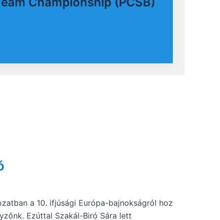
 Team Championship (PCSB)
ó
atban a 10. ifjúsági Európa-bajnokságról hoz
zőnk. Ezúttal Szakál-Biró Sára lett