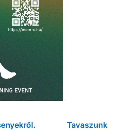
senyekről.
Tavaszunk