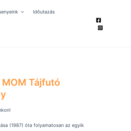
senyeink
Időutazás
 MOM Tájfutó
ly
nkon!
tása (1987) óta folyamatosan az egyik