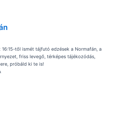
fán
16:15-től ismét tájfutó edzések a Normafán, a
nyezet, friss levegő, térképes tájékozódás,
re, próbáld ki te is!
A