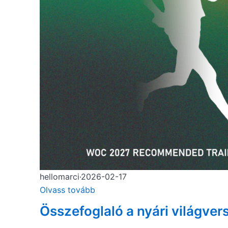
hellomarci
·
2026-02-17
Olvass tovább
Összefoglaló a nyári világver