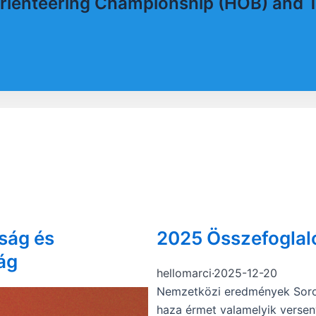
Orienteering Championship (HOB) and
ság és
2025 Összefoglal
ág
hellomarci
·
2025-12-20
Nemzetközi eredmények Soroz
haza érmet valamelyik verseny