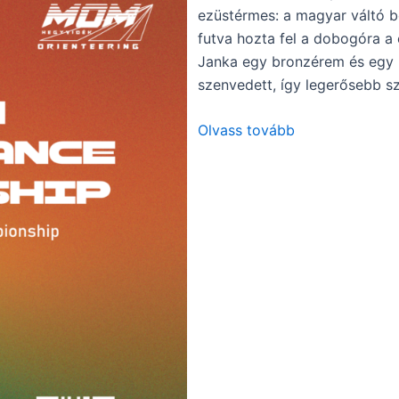
ezüstérmes: a magyar váltó b
futva hozta fel a dobogóra a 
Janka egy bronzérem és egy 6
szenvedett, így legerősebb sz
Olvass tovább