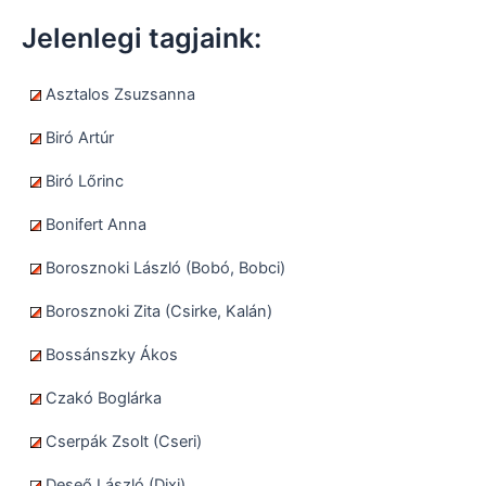
Jelenlegi tagjaink:
Asztalos Zsuzsanna
Biró Artúr
Biró Lőrinc
Bonifert Anna
Borosznoki László (Bobó, Bobci)
Borosznoki Zita (Csirke, Kalán)
Bossánszky Ákos
Czakó Boglárka
Cserpák Zsolt (Cseri)
Deseő László (Dixi)