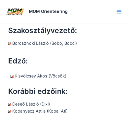
Skip
to
MOM Orienteering
Main
content
Men
Szakosztályvezető:
Borosznoki László (Bobó, Bobci)
Edző:
Kisvölcsey Ákos (Vöcsök)
Korábbi edzőink:
Deseő László (Dixi)
Kopanyecz Attila (Kopa, Ati)