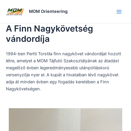
Skip
to
MOM Orienteering
Main
content
A Finn Nagykövetség
Men
vándordíja
1994-ben Pertti Torstila finn nagykövet vándordíjat hozott
létre, amelyet a MOM Tájfutó Szakosztályának az átadást
megelőző évben legeredményesebb utánpótláskorú
versenyzője nyer el. A kupát a hivatalban lévő nagykövet
adja át minden évben egy fogadás keretében a Finn
Nagykövetségen.